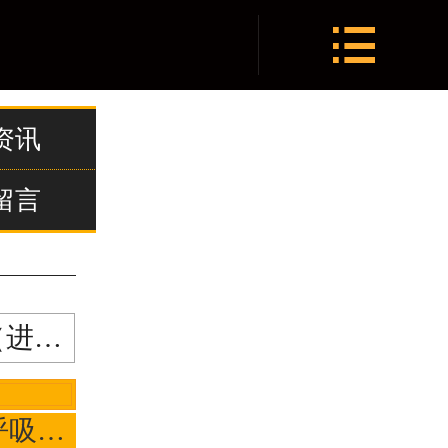
网站首页


关于我们
产品中心
资讯
新闻资讯
留言
联系我们
排（进）气阀
重力式（阻火）呼吸阀QHXF-HXZ