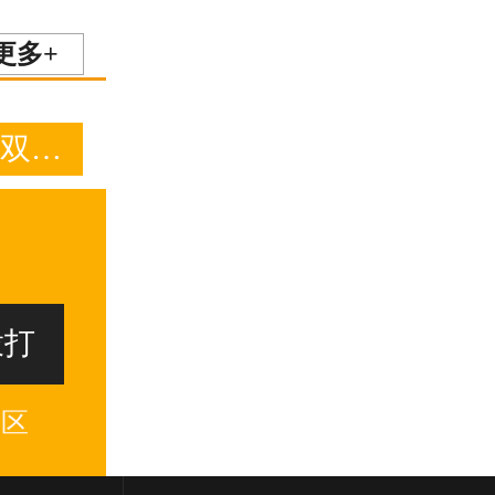
更多+
P2-QB2型双口排（进）气阀
拨打
业区