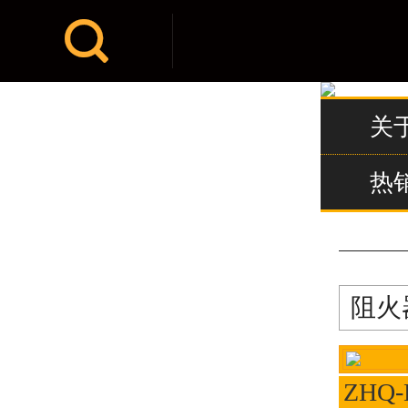

关
热
阻火
ZHQ