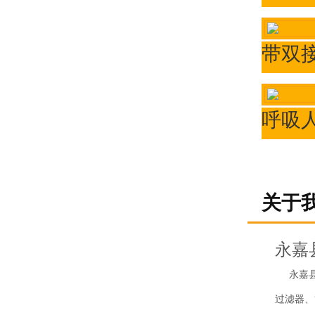
关于
永嘉
永嘉县远
过滤器、