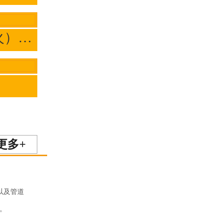
带呼出接管（阻火）呼吸阀HXF-IVZ/HXF4
器
更多+
以及管道
。