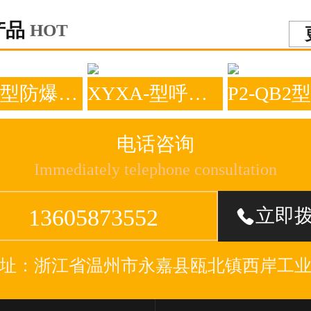
产品
HOT
ZFQ-1型防爆阻火呼吸阀
XYXA-型呼吸人孔
电话咨询
Immediately telephone consultation
13605873552
立即

址：浙江省温州市永嘉县瓯北镇西岸工